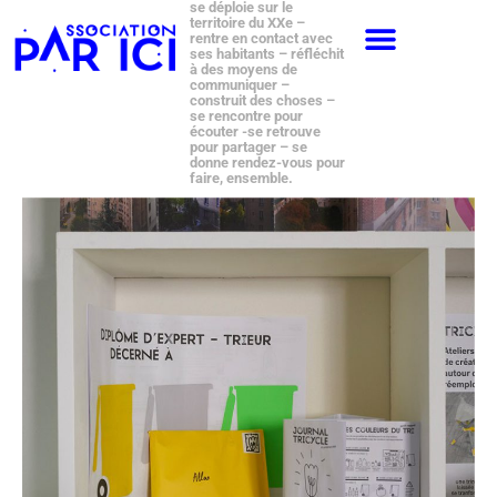
se déploie sur le
territoire du XXe –
rentre en contact avec
ses habitants – réfléchit
à des moyens de
communiquer –
construit des choses –
se rencontre pour
écouter -se retrouve
pour partager – se
donne rendez-vous pour
faire, ensemble.